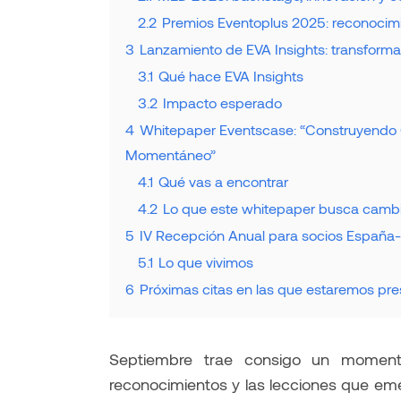
2.2
Premios Eventoplus 2025: reconocim
3
Lanzamiento de EVA Insights: transforma
3.1
Qué hace EVA Insights
3.2
Impacto esperado
4
Whitepaper Eventscase: “Construyendo 
Momentáneo”
4.1
Qué vas a encontrar
4.2
Lo que este whitepaper busca camb
5
IV Recepción Anual para socios España
5.1
Lo que vivimos
6
Próximas citas en las que estaremos pr
Septiembre trae consigo un momento
reconocimientos y las lecciones que eme