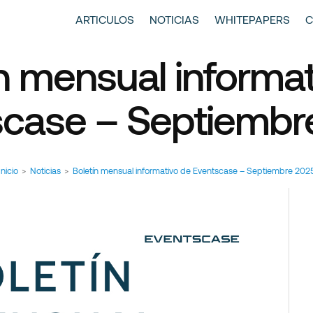
entscase | Always Aiming Higher
tículos y Noticias
ARTICULOS
NOTICIAS
WHITEPAPERS
C
n mensual informa
scase – Septiembr
Inicio
>
Noticias
>
Boletín mensual informativo de Eventscase – Septiembre 202