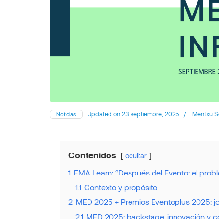
Updated on
23 septiembre, 2025
/
Mentxu S
Noticias
Contenidos
ocultar
1
EMA Learn: “Después del Evento: el proble
1.1
Contexto y propósito
2
MED 2025 + Premios Eventoplus 2025: jor
2.1
MED 2025: backstage, innovación y c