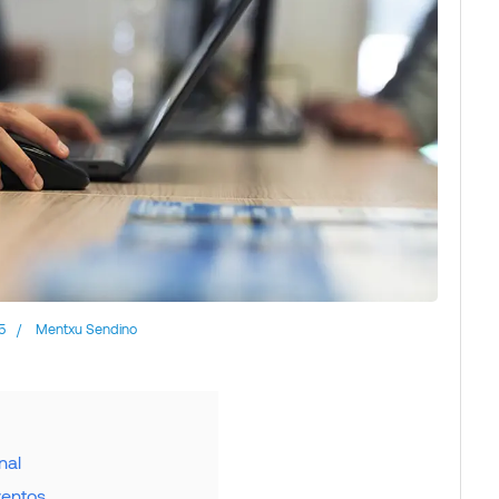
5
/
Mentxu Sendino
nal
ventos