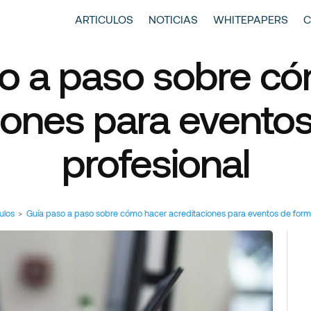
entscase | Always Aiming Higher
tículos y Noticias
ARTICULOS
NOTICIAS
WHITEPAPERS
C
o a paso sobre c
iones para evento
profesional
culos
>
Guía paso a paso sobre cómo hacer acreditaciones para eventos de form