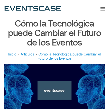
Eventscase | Always
Artículos y Noticias
Aiming Higher
Cómo la Tecnológica
puede Cambiar el Futuro
de los Eventos
Inicio
>
Artículos
>
Cómo la Tecnológica puede Cambiar el
Futuro de los Eventos