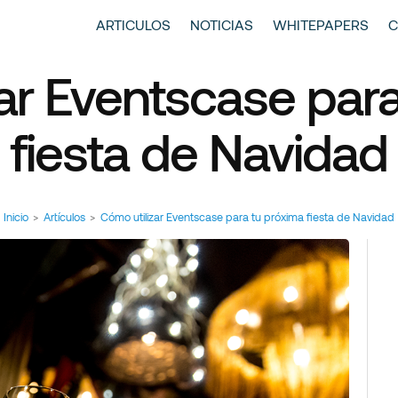
entscase | Always Aiming Higher
tículos y Noticias
ARTICULOS
NOTICIAS
WHITEPAPERS
C
ar Eventscase par
fiesta de Navidad
Inicio
>
Artículos
>
Cómo utilizar Eventscase para tu próxima fiesta de Navidad