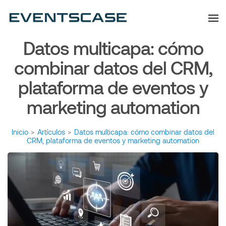
Eventscase | Always
Artículos y Noticias
Aiming Higher
Datos multicapa: cómo
combinar datos del CRM,
plataforma de eventos y
marketing automation
Inicio
>
Artículos
>
Datos multicapa: cómo combinar datos del
CRM, plataforma de eventos y marketing automation