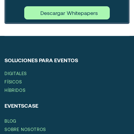
Descargar Whitepapers
SOLUCIONES PARA EVENTOS
DIGITALES
FÍSICOS
HÍBRIDOS
EVENTSCASE
BLOG
SOBRE NOSOTROS