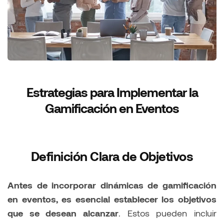
Estrategias para Implementar la
Gamificación en Eventos
Definición Clara de Objetivos
Antes de incorporar dinámicas de gamificación
en eventos, es esencial establecer los objetivos
que se desean alcanzar
. Estos pueden incluir