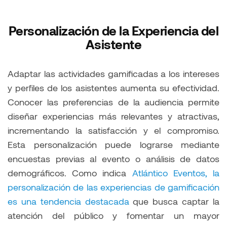
Personalización de la Experiencia del
Asistente
Adaptar las actividades gamificadas a los intereses
y perfiles de los asistentes aumenta su efectividad.
Conocer las preferencias de la audiencia permite
diseñar experiencias más relevantes y atractivas,
incrementando la satisfacción y el compromiso.
Esta personalización puede lograrse mediante
encuestas previas al evento o análisis de datos
demográficos. Como indica
Atlántico Eventos, la
personalización de las experiencias de gamificación
es una tendencia destacada
que busca captar la
atención del público y fomentar un mayor