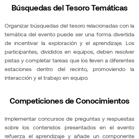
Búsquedas del Tesoro Temáticas
Organizar búsquedas del tesoro relacionadas con la
temática del evento puede ser una forma divertida
de incentivar la exploración y el aprendizaje. Los
participantes, divididos en equipos, deben resolver
pistas y completar tareas que los lleven a diferentes
estaciones dentro del recinto, promoviendo la
interacción y el trabajo en equipo.
Competiciones de Conocimientos
Implementar concursos de preguntas y respuestas
sobre los contenidos presentados en el evento
refuerza el aprendizaje y añade un componente