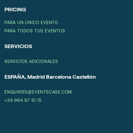
PRICING
PARA UN ÚNICO EVENTO
PARA TODOS TUS EVENTOS
SERVICIOS
SERVICIOS ADICIONALES
ESPAÑA, Madrid Barcelona Castellón
ENQUIRIES@EVENTSCASE.COM
+34 964 97 51 15