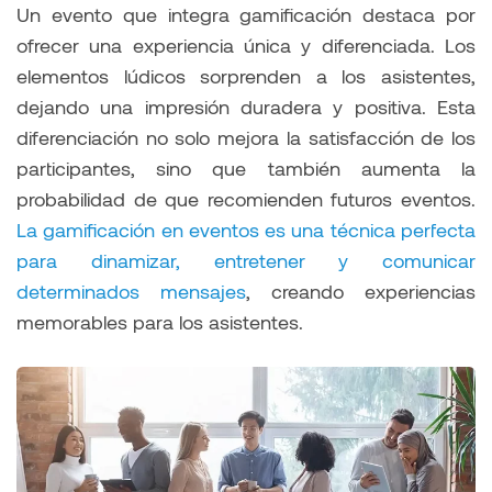
Un evento que integra gamificación destaca por
ofrecer una experiencia única y diferenciada. Los
elementos lúdicos sorprenden a los asistentes,
dejando una impresión duradera y positiva. Esta
diferenciación no solo mejora la satisfacción de los
participantes, sino que también aumenta la
probabilidad de que recomienden futuros eventos.
La gamificación en eventos es una técnica perfecta
para dinamizar, entretener y comunicar
determinados mensajes
, creando experiencias
memorables para los asistentes.