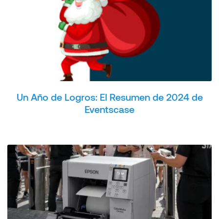
Un Año de Logros: El Resumen de 2024 de
Eventscase