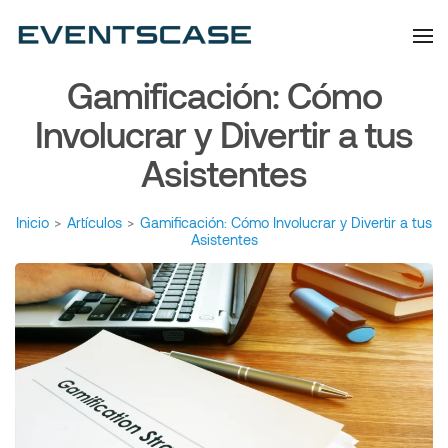
Eventscase | Always
Artículos y Noticias
Aiming Higher
Gamificación: Cómo
Involucrar y Divertir a tus
Asistentes
Inicio
>
Artículos
>
Gamificación: Cómo Involucrar y Divertir a tus
Asistentes