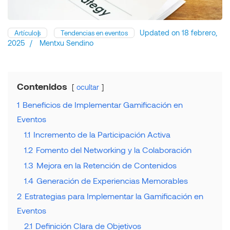
Updated on
18 febrero,
Artículos
Tendencias en eventos
2025
/
Mentxu Sendino
Contenidos
ocultar
1
Beneficios de Implementar Gamificación en
Eventos
1.1
Incremento de la Participación Activa
1.2
Fomento del Networking y la Colaboración
1.3
Mejora en la Retención de Contenidos
1.4
Generación de Experiencias Memorables
2
Estrategias para Implementar la Gamificación en
Eventos
2.1
Definición Clara de Objetivos