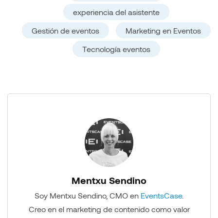
experiencia del asistente
Gestión de eventos
Marketing en Eventos
Tecnología eventos
Mentxu Sendino
Soy Mentxu Sendino, CMO en
EventsCase
.
Creo en el marketing de contenido como valor