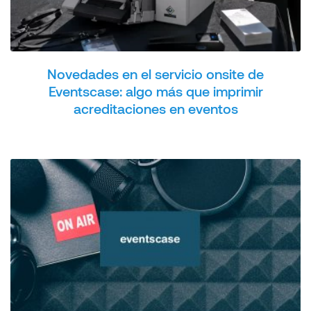
Novedades en el servicio onsite de
Eventscase: algo más que imprimir
acreditaciones en eventos