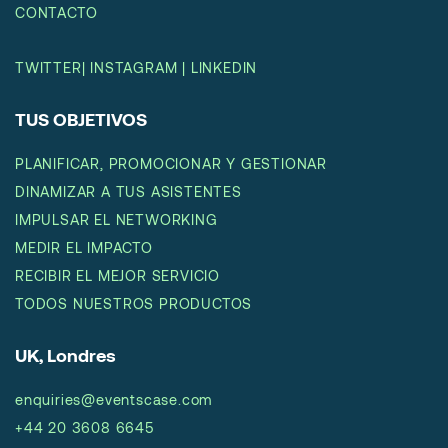
CONTACTO
TWITTER
|
INSTAGRAM
|
LINKEDIN
TUS OBJETIVOS
PLANIFICAR, PROMOCIONAR Y GESTIONAR
DINAMIZAR A TUS ASISTENTES
IMPULSAR EL NETWORKING
MEDIR EL IMPACTO
RECIBIR EL MEJOR SERVICIO
TODOS NUESTROS PRODUCTOS
UK, Londres
enquiries@eventscase.com
+44 20 3608 6645