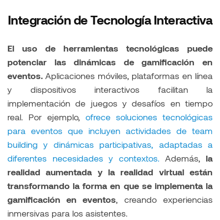
Integración de Tecnología Interactiva
El uso de herramientas tecnológicas puede
potenciar las dinámicas de gamificación en
eventos.
Aplicaciones móviles, plataformas en línea
y dispositivos interactivos facilitan la
implementación de juegos y desafíos en tiempo
real. Por ejemplo,
ofrece soluciones tecnológicas
para eventos que incluyen actividades de team
building y dinámicas participativas, adaptadas a
diferentes necesidades y contextos.
Además,
la
realidad aumentada y la realidad virtual están
transformando la forma en que se implementa la
gamificación en eventos
, creando experiencias
inmersivas para los asistentes.