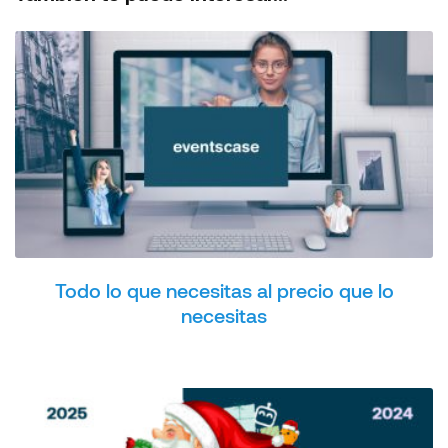
Todo lo que necesitas al precio que lo
necesitas