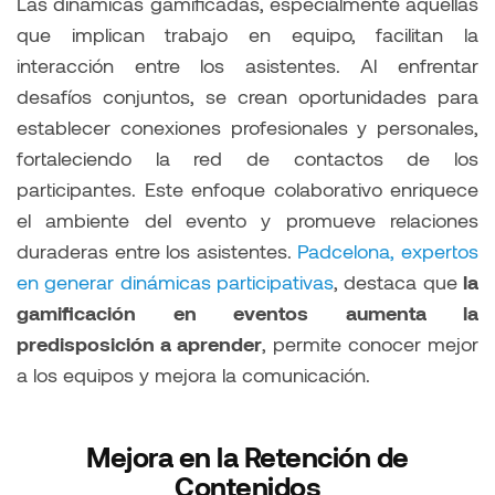
Las dinámicas gamificadas, especialmente aquellas
que implican trabajo en equipo, facilitan la
interacción entre los asistentes. Al enfrentar
desafíos conjuntos, se crean oportunidades para
establecer conexiones profesionales y personales,
fortaleciendo la red de contactos de los
participantes. Este enfoque colaborativo enriquece
el ambiente del evento y promueve relaciones
duraderas entre los asistentes.
Padcelona, expertos
en generar dinámicas participativas
, destaca que
la
gamificación en eventos aumenta la
predisposición a aprender
, permite conocer mejor
a los equipos y mejora la comunicación.
Mejora en la Retención de
Contenidos