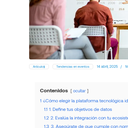
14 abril, 2025
/
M
Artículos
Tendencias en eventos
Contenidos
ocultar
1
¿Cómo elegir la plataforma tecnológica i
1.1
1. Define tus objetivos de datos
1.2
2. Evalúa la integración con tu ecosist
1.3
3. Asegúrate de que cumple con norm