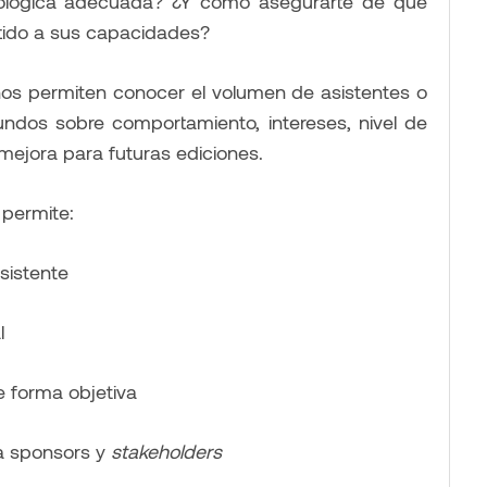
nológica adecuada? ¿Y cómo asegurarte de que
tido a sus capacidades?
os permiten conocer el volumen de asistentes o
undos sobre comportamiento, intereses, nivel de
mejora para futuras ediciones.
permite:
asistente
l
e forma objetiva
 a sponsors y
stakeholders