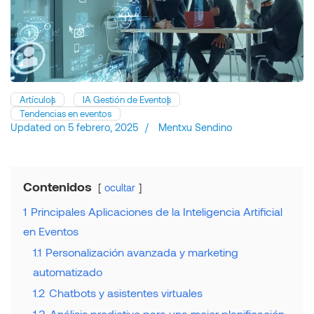
Artículos
IA Gestión de Eventos
Tendencias en eventos
Updated on
5 febrero, 2025
/
Mentxu Sendino
Contenidos
ocultar
1
Principales Aplicaciones de la Inteligencia Artificial
en Eventos
1.1
Personalización avanzada y marketing
automatizado
1.2
Chatbots y asistentes virtuales
1.3
Análisis predictivo para una mejor planificación