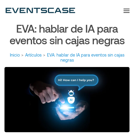
Eventscase | Always
Artículos y Noticias
Aiming Higher
EVA: hablar de IA para
eventos sin cajas negras
Inicio
>
Artículos
>
EVA: hablar de IA para eventos sin cajas
negras