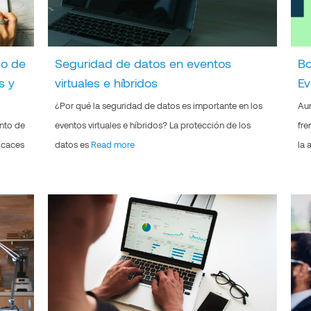
so de
Seguridad de datos en eventos
Bo
s y
virtuales e híbridos
Ev
¿Por qué la seguridad de datos es importante en los
Aun
ento de
eventos virtuales e híbridos? La protección de los
fre
icaces
datos es
Read more
la 