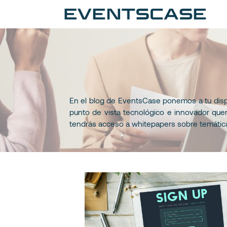
Ev
Ar
En el blog de EventsCase ponemos a tu dispo
punto de vista tecnológico e innovador que
tendrás acceso a whitepapers sobre temáticas