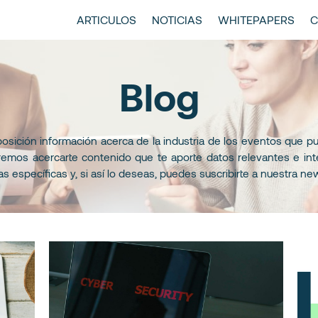
entscase | Always Aiming Higher
tículos y Noticias
ARTICULOS
NOTICIAS
WHITEPAPERS
C
Blog
sición información acerca de la industria de los eventos que pu
remos acercarte contenido que te aporte datos relevantes e in
 específicas y, si así lo deseas, puedes suscribirte a nuestra ne