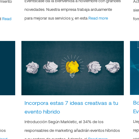
Eventscase da la bienvenida a noviembre con grandes
imiento
Act
novedades. Nuestra empresa trabaja arduamente
sie
para mejorar sus servicios y, en esta
Read more
ad
Read
for
Bo
Incorpora estas 7 ideas creativas a tu
Ev
evento híbrido
Lle
Introducción Según Markletic, el 34% de los
rep
cios
responsables de marketing añadirán eventos híbridos
vac