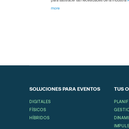
para satisfacer las necesidades de la industria
more
SOLUCIONES PARA EVENTOS
TUS O
DIGITALES
PLANI
FÍSICOS
GESTI
HÍBRIDOS
DINAM
IMPUL