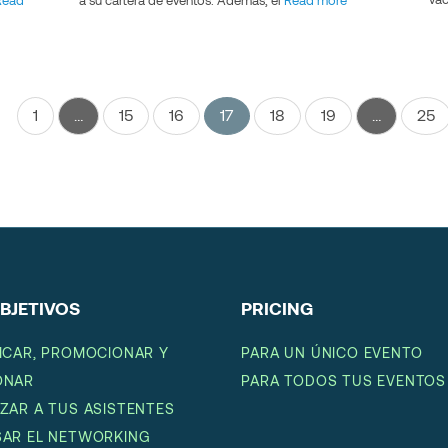
Read
a su cartera de eventos. Además, el
Read more
1
…
15
16
17
18
19
…
25
BJETIVOS
PRICING
FICAR, PROMOCIONAR Y
PARA UN ÚNICO EVENTO
ONAR
PARA TODOS TUS EVENTOS
IZAR A TUS ASISTENTES
SAR EL NETWORKING