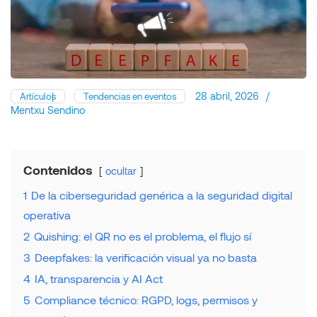
28 abril, 2026
/
Artículos
Tendencias en eventos
Mentxu Sendino
Contenidos
ocultar
1
De la ciberseguridad genérica a la seguridad digital
operativa
2
Quishing: el QR no es el problema, el flujo sí
3
Deepfakes: la verificación visual ya no basta
4
IA, transparencia y AI Act
5
Compliance técnico: RGPD, logs, permisos y