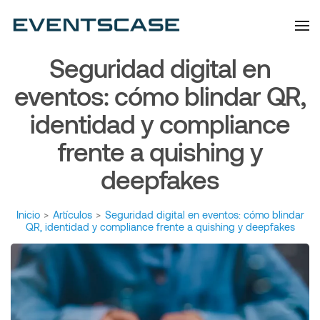
Eventscase | Always
Artículos y Noticias
Aiming Higher
Seguridad digital en
eventos: cómo blindar QR,
identidad y compliance
frente a quishing y
deepfakes
Inicio
>
Artículos
>
Seguridad digital en eventos: cómo blindar
QR, identidad y compliance frente a quishing y deepfakes