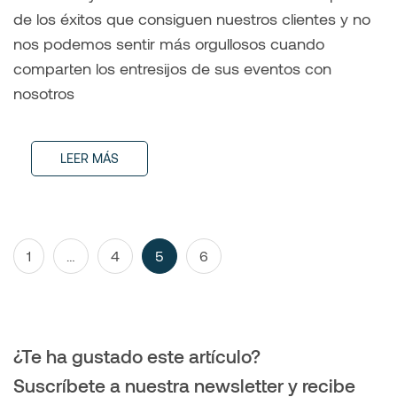
de los éxitos que consiguen nuestros clientes y no
nos podemos sentir más orgullosos cuando
comparten los entresijos de sus eventos con
nosotros
LEER MÁS
Navegación
Page
Page
Page
Page
1
…
4
5
6
de
entradas
¿Te ha gustado este artículo?
Suscríbete a nuestra newsletter y recibe