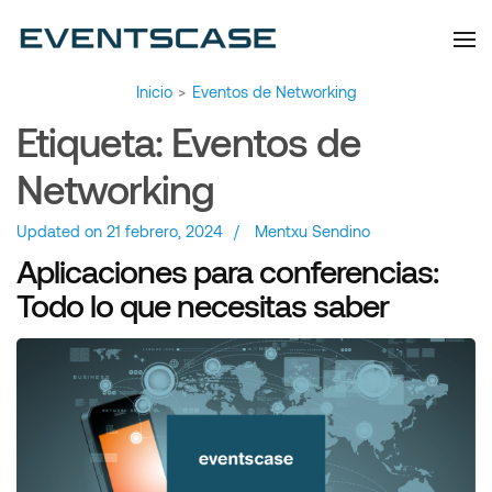
Eventscase | Always
Artículos y Noticias
Aiming Higher
Inicio
>
Eventos de Networking
Etiqueta:
Eventos de
Networking
Updated on
21 febrero, 2024
/
Mentxu Sendino
Aplicaciones para conferencias:
Todo lo que necesitas saber