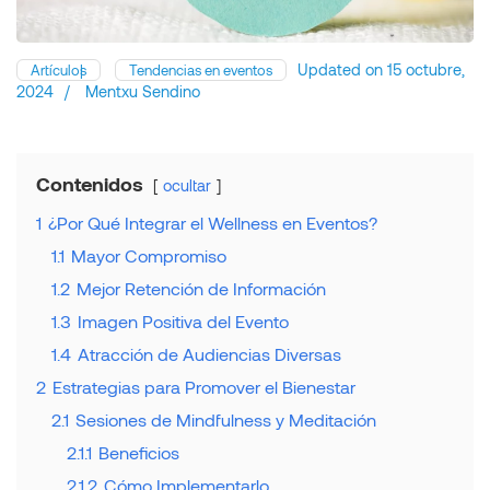
Updated on
15 octubre,
Artículos
Tendencias en eventos
2024
/
Mentxu Sendino
Contenidos
ocultar
1
¿Por Qué Integrar el Wellness en Eventos?
1.1
Mayor Compromiso
1.2
Mejor Retención de Información
1.3
Imagen Positiva del Evento
1.4
Atracción de Audiencias Diversas
2
Estrategias para Promover el Bienestar
2.1
Sesiones de Mindfulness y Meditación
2.1.1
Beneficios
2.1.2
Cómo Implementarlo