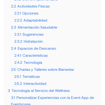
2.2
Actividades Físicas
2.2.1
Opciones
2.2.2
Adaptabilidad
2.3
Alimentación Saludable
2.3.1
Sugerencias
2.3.2
Hidratación
2.4
Espacios de Descanso
2.4.1
Características
2.4.2
Tecnología
2.5
Charlas y Talleres sobre Bienestar
2.5.1
Temáticas
2.5.2
Interactividad
3
Tecnología al Servicio del Wellness
3.1
Personalizar Experiencias con la Event App de
Eventscase