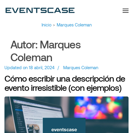
Eventscase | Always
Artículos y Noticias
Aiming Higher
Inicio
>
Marques Coleman
Autor:
Marques
Coleman
Updated on
18 abril, 2024
/
Marques Coleman
Cómo escribir una descripción de
evento irresistible (con ejemplos)