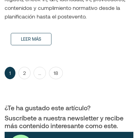
contenidos y cumplimiento normativo desde la
planificación hasta el postevento.
LEER MÁS
Navegación
Page
Page
Page
1
2
…
18
de
entradas
¿Te ha gustado este artículo?
Suscríbete a nuestra newsletter y recibe
más contenido interesante como este.