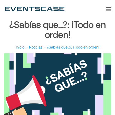
Eventscase | Always
Artículos y Noticias
Aiming Higher
¿Sabías que…?: ¡Todo en
orden!
Inicio
>
Noticias
>
¿Sabías que…?: ¡Todo en orden!