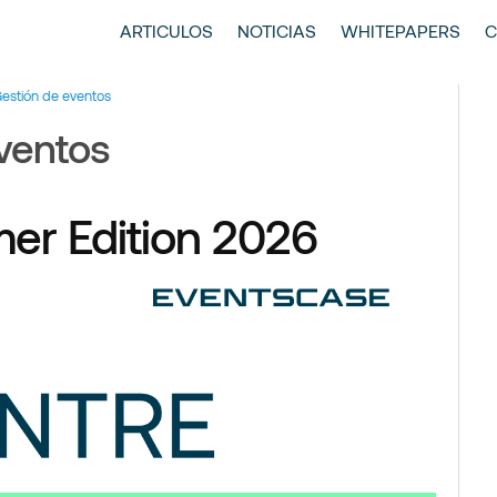
entscase | Always Aiming Higher
tículos y Noticias
ARTICULOS
NOTICIAS
WHITEPAPERS
C
estión de eventos
ventos
er Edition 2026