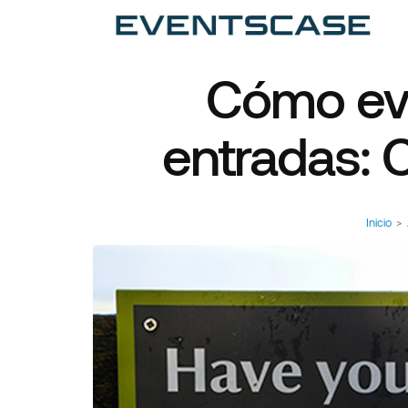
Ev
Ar
Cómo evi
entradas:
Inicio
>