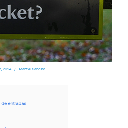
o, 2024
/
Mentxu Sendino
a de entradas