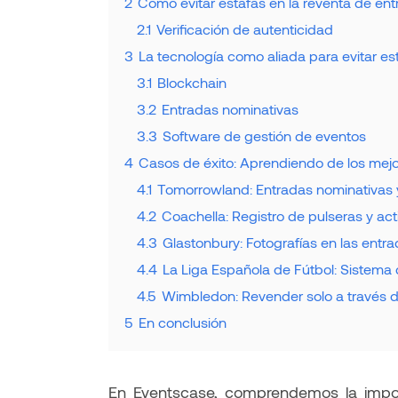
2
Cómo evitar estafas en la reventa de en
2.1
Verificación de autenticidad
3
La tecnología como aliada para evitar es
3.1
Blockchain
3.2
Entradas nominativas
3.3
Software de gestión de eventos
4
Casos de éxito: Aprendiendo de los mej
4.1
Tomorrowland: Entradas nominativas 
4.2
Coachella: Registro de pulseras y act
4.3
Glastonbury: Fotografías en las entr
4.4
La Liga Española de Fútbol: Sistema 
4.5
Wimbledon: Revender solo a través de
5
En conclusión
En Eventscase, comprendemos la impor