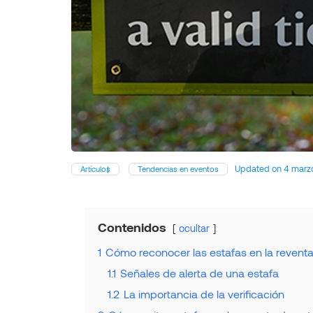
Updated on
4 marz
Artículos
Tendencias en eventos
Contenidos
ocultar
1
Cómo reconocer las estafas en la revent
1.1
Señales de alerta de una estafa
1.2
La importancia de la verificación