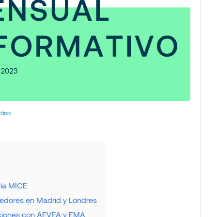
dino
ria MICE
cedores en Madrid y Londres
aciones con AEVEA y EMA