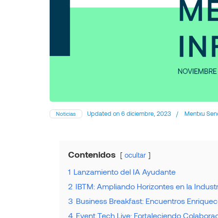
Updated on
6 diciembre, 2023
/
Mentxu Sen
Noticias
Contenidos
ocultar
1
Lanzamiento del IA Ayudante
2
IBTM: Ampliando Horizontes en la Indust
3
Business Breakfast: Encuentros Enrique
4
Event Tech Live: Fortaleciendo Colabor