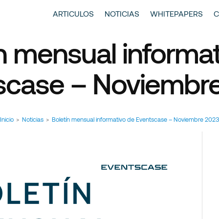
entscase | Always Aiming Higher
tículos y Noticias
ARTICULOS
NOTICIAS
WHITEPAPERS
C
n mensual informa
scase – Noviembr
Inicio
>
Noticias
>
Boletín mensual informativo de Eventscase – Noviembre 202