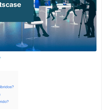
o
íbridos?
s
brido?