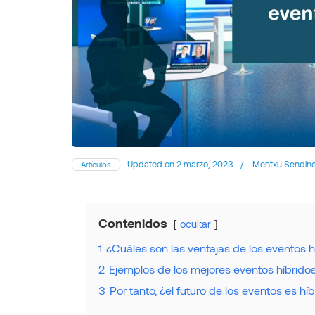
Updated on
2 marzo, 2023
/
Mentxu Sendin
Artículos
Contenidos
ocultar
1
¿Cuáles son las ventajas de los eventos h
2
Ejemplos de los mejores eventos híbrido
3
Por tanto, ¿el futuro de los eventos es hí