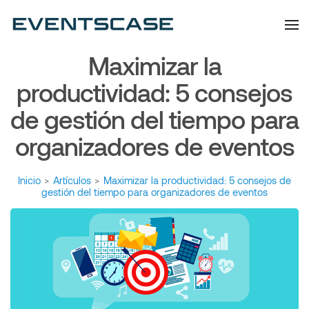
Eventscase | Always
Artículos y Noticias
Aiming Higher
Maximizar la
productividad: 5 consejos
de gestión del tiempo para
organizadores de eventos
Inicio
>
Artículos
>
Maximizar la productividad: 5 consejos de
gestión del tiempo para organizadores de eventos